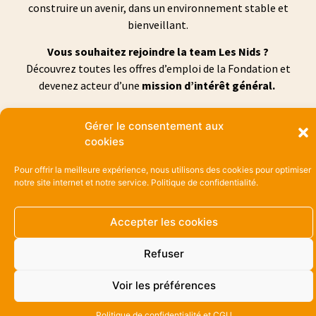
construire un avenir, dans un environnement stable et
bienveillant.
Vous souhaitez rejoindre la team Les Nids ?
Découvrez toutes les offres d’emploi de la Fondation et
devenez acteur d’une
mission d’intérêt général.
Donnez du sens à vos compétences !
Gérer le consentement aux
cookies
VOIR LES OFFRES
Pour offrir la meilleure expérience, nous utilisons des cookies pour optimiser
notre site internet et notre service.
Politique de confidentialité.
Accepter les cookies
les
candidatures pour les stages sont directement gérées
Refuser
par nos établissements/services.
Nous vous invitons à
adresser votre candidature directement au secrétariat du
Voir les préférences
service
correspondant au mieux à votre projet de stage et à
votre secteur géographique.
Politique de confidentialité et CGU