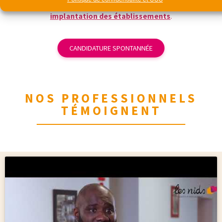
Pour cela, rendez-vous sur la page :
Organisation et
implantation des établissements
.
CANDIDATURE SPONTANNÉE
NOS PROFESSIONNELS
TÉMOIGNENT