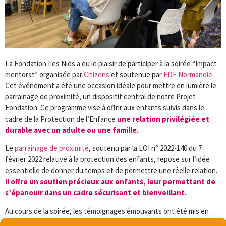
La Fondation Les Nids a eu le plaisir de participer à la soirée “Impact
mentorat” organisée par
Citizens
et soutenue par
EDF Normandie
.
Cet événement a été une occasion idéale pour mettre en lumière le
parrainage de proximité, un dispositif central de notre Projet
Fondation. Ce programme vise à offrir aux enfants suivis dans le
cadre de la Protection de l’Enfance
une relation privilégiée et
durable avec un adulte ou une famille
.
Le
parrainage de proximité
, soutenu par la LOI n° 2022-140 du 7
février 2022 relative à la protection des enfants, repose sur l’idée
essentielle de donner du temps et de permettre une réelle relation.
Il offre un soutien précieux aux enfants, leur permettant de
s’épanouir dans un cadre sécurisant et bienveillant.
Au cours de la soirée, les témoignages émouvants ont été mis en
images par Émilie Allard rendant leur impact encore plus poignant.